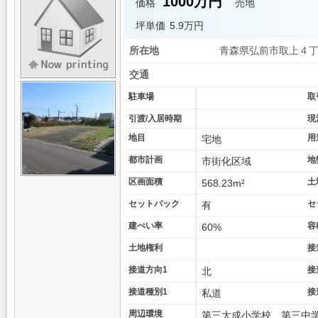
1000万円
価格
売地
坪単価
5.9万円
所在地
青森県弘前市取上４
交通
駐車場
取
引渡/入居時期
現
地目
用
宅地
都市計画
地
市街化区域
区画面積
土
568.23m²
セットバック
セ
有
建ぺい率
容
60%
土地権利
接
接道方向1
接
北
接道種別1
接
私道
周辺環境
第三大成小学校 第三中