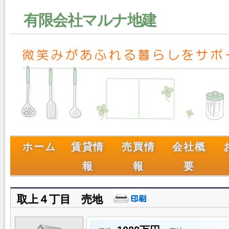
有限会社マルナ地建
ホーム
賃貸情
売買情
会社概
報
報
要
取上４丁目 売地