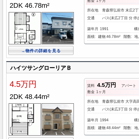
敷金
1ヶ月
2DK 46.78m²
所在地
青森県弘前市 末広2丁
交通
バス(末広2丁目 分 停
築年月
1991
構
面積:
建物:46.78m²
階数:
地
→物件の詳細を見る
ハイツサングローリアＢ
4.5万円
4.5万円
賃料
アパート
敷金
1ヶ月
2DK 48.44m²
所在地
青森県弘前市 大字高
交通
バス(末広3丁目 分 停
築年月
1994
構
面積:
建物:48.44m²
階数:
地