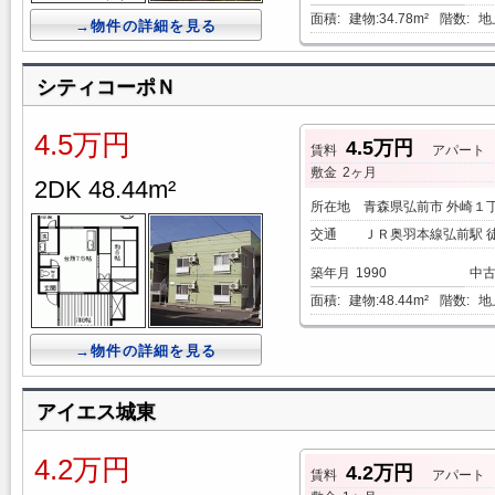
面積:
建物:34.78m²
階数:
地
→物件の詳細を見る
シティコーポＮ
4.5万円
4.5万円
賃料
アパート
敷金
2ヶ月
2DK 48.44m²
所在地
青森県弘前市 外崎１
交通
ＪＲ奥羽本線弘前駅 徒
築年月
1990
中
面積:
建物:48.44m²
階数:
地
→物件の詳細を見る
アイエス城東
4.2万円
4.2万円
賃料
アパート