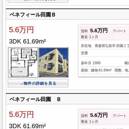
ベネフィール田園Ｂ
5.6万円
5.6万円
賃料
アパート
敷金
1ヶ月
3DK 61.69m²
所在地
青森県弘前市 田園１
交通
築年月
1995
構
面積:
建物:61.69m²
階数:
地
→物件の詳細を見る
ベネフィール田園 Ｂ
5.6万円
5.6万円
賃料
アパート
敷金
1ヶ月
3DK 61.69m²