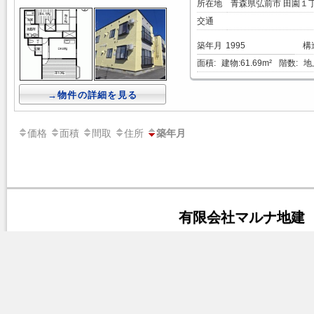
所在地
青森県弘前市 田園１
交通
築年月
1995
構
面積:
建物:61.69m²
階数:
地
→物件の詳細を見る
価格
面積
間取
住所
築年月
有限会社マルナ地建