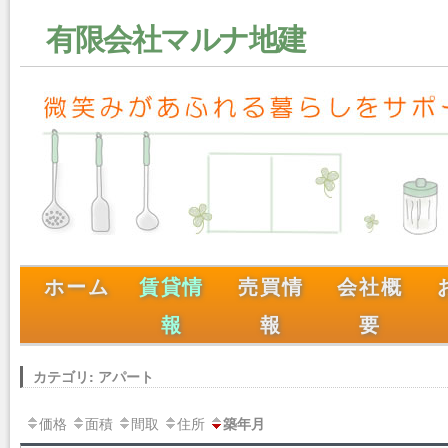
有限会社マルナ地建
ホーム
賃貸情
売買情
会社概
報
報
要
カテゴリ: アパート
価格
面積
間取
住所
築年月