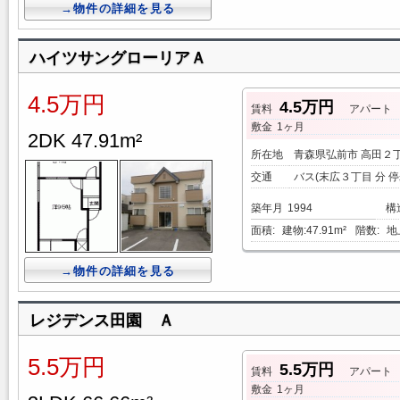
→物件の詳細を見る
ハイツサングローリアＡ
4.5万円
4.5万円
賃料
アパート
敷金
1ヶ月
2DK 47.91m²
所在地
青森県弘前市 高田２
交通
バス(末広３丁目 分 停
築年月
1994
構
面積:
建物:47.91m²
階数:
地
→物件の詳細を見る
レジデンス田園 Ａ
5.5万円
5.5万円
賃料
アパート
敷金
1ヶ月