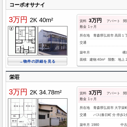
コーポオサナイ
3万円
2K 40m²
3万円
賃料
アパート
間
敷金
1ヶ月
所在地
青森県弘前市 高田１
交通
築年月
構
面積:
建物:40m²
階数:
地上 
→物件の詳細を見る
栄荘
3万円
2K 34.78m²
3万円
賃料
アパート
間
敷金
1ヶ月
所在地
青森県弘前市 大字栄
交通
バス(春日町 分 停歩1
築年月
1980
中