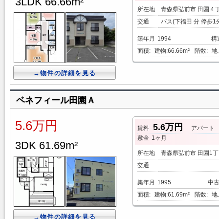
3LDK 66.66m²
所在地
青森県弘前市 田園４
交通
バス(下福田 分 停歩1
築年月
1994
構
面積:
建物:66.66m²
階数:
地
→物件の詳細を見る
ベネフィール田園Ａ
5.6万円
5.6万円
賃料
アパート
敷金
1ヶ月
3DK 61.69m²
所在地
青森県弘前市 田園1丁
交通
築年月
1995
中
面積:
建物:61.69m²
階数:
地
→物件の詳細を見る